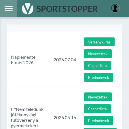
SPORTSTOPPER
Versenykiírás
Nevezettek
Naplemente
2026.07.04
Futás 2026
Csapatlista
Eredmények
Nevezettek
I. "Nem feledünk"
Csapatlista
jótékonysági
2026.05.16
futóverseny a
Eredmények
gyermekekért