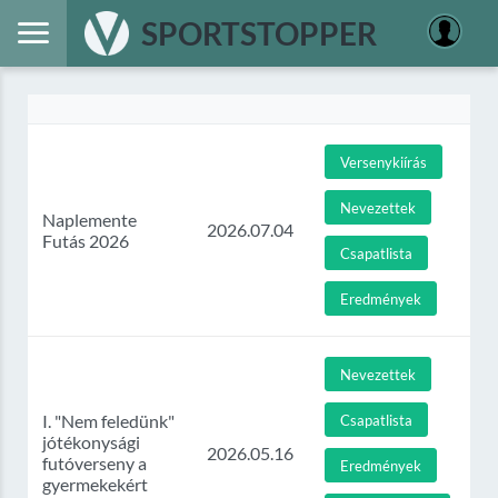
SPORTSTOPPER
Versenykiírás
Nevezettek
Naplemente
2026.07.04
Futás 2026
Csapatlista
Eredmények
Nevezettek
I. "Nem feledünk"
Csapatlista
jótékonysági
2026.05.16
futóverseny a
Eredmények
gyermekekért