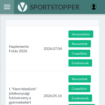
SPORTSTOPPER
Versenykiírás
Nevezettek
Naplemente
2026.07.04
Futás 2026
Csapatlista
Eredmények
Nevezettek
I. "Nem feledünk"
Csapatlista
jótékonysági
2026.05.16
futóverseny a
Eredmények
gyermekekért