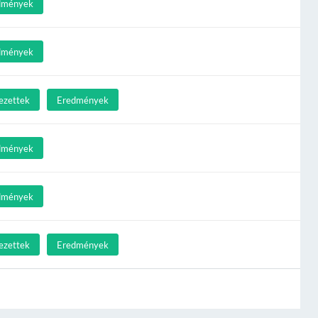
dmények
dmények
ezettek
Eredmények
dmények
dmények
ezettek
Eredmények