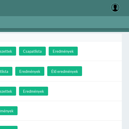
ezettek
Csapatlista
Eredmények
lista
Eredmények
Élő eredmények
ezettek
Eredmények
dmények