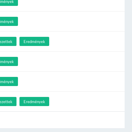
dmények
dmények
ezettek
Eredmények
dmények
dmények
ezettek
Eredmények