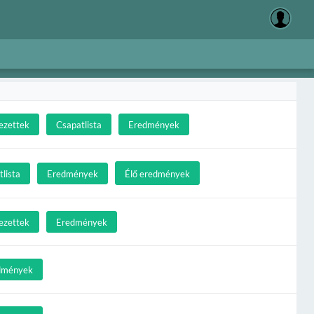
ezettek
Csapatlista
Eredmények
lista
Eredmények
Élő eredmények
ezettek
Eredmények
dmények