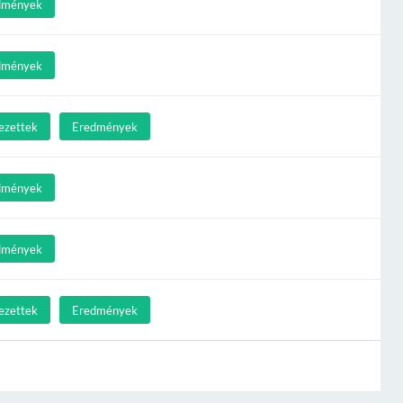
dmények
dmények
ezettek
Eredmények
dmények
dmények
ezettek
Eredmények