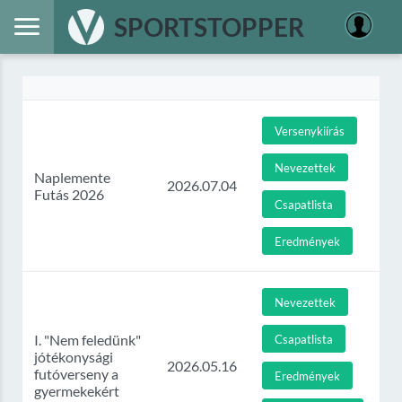
SPORTSTOPPER
Versenykiírás
Nevezettek
Naplemente
2026.07.04
Futás 2026
Csapatlista
Eredmények
Nevezettek
I. "Nem feledünk"
Csapatlista
jótékonysági
2026.05.16
futóverseny a
Eredmények
gyermekekért