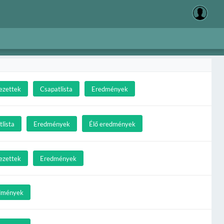
ezettek
Csapatlista
Eredmények
lista
Eredmények
Élő eredmények
ezettek
Eredmények
dmények