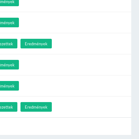
dmények
dmények
ezettek
Eredmények
dmények
dmények
ezettek
Eredmények