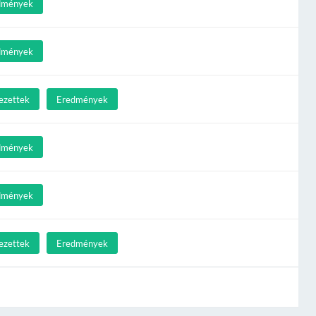
dmények
dmények
ezettek
Eredmények
dmények
dmények
ezettek
Eredmények