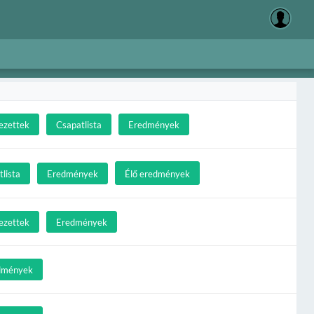
ezettek
Csapatlista
Eredmények
lista
Eredmények
Élő eredmények
ezettek
Eredmények
dmények