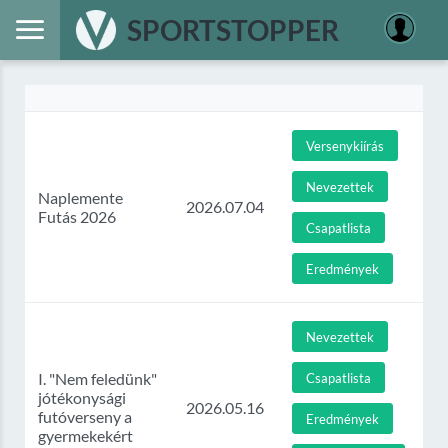
SPORTSTOPPER
Versenykiírás
Nevezettek
Naplemente
2026.07.04
Futás 2026
Csapatlista
Eredmények
Nevezettek
I. "Nem feledünk"
Csapatlista
jótékonysági
2026.05.16
futóverseny a
Eredmények
gyermekekért