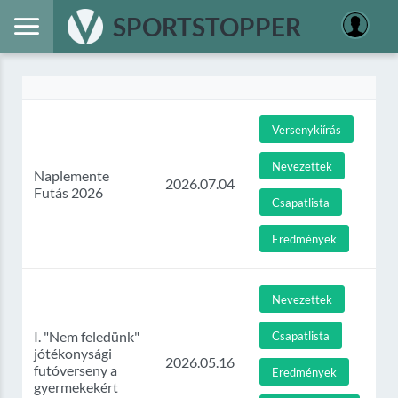
SPORTSTOPPER
Versenykiírás
Nevezettek
Naplemente
2026.07.04
Futás 2026
Csapatlista
Eredmények
Nevezettek
I. "Nem feledünk"
Csapatlista
jótékonysági
2026.05.16
futóverseny a
Eredmények
gyermekekért