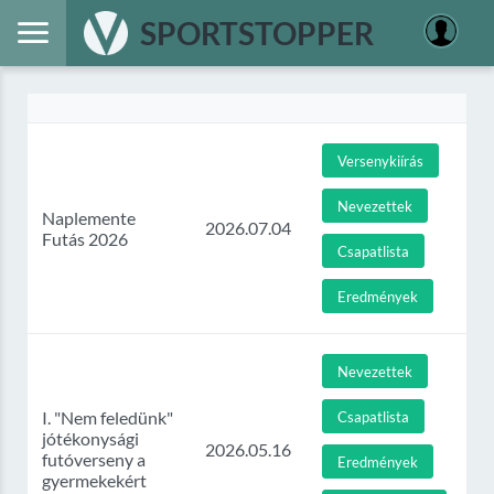
SPORTSTOPPER
Versenykiírás
Nevezettek
Naplemente
2026.07.04
Futás 2026
Csapatlista
Eredmények
Nevezettek
I. "Nem feledünk"
Csapatlista
jótékonysági
2026.05.16
futóverseny a
Eredmények
gyermekekért