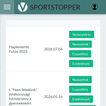
SPORTSTOPPER
Versenykiírás
Nevezettek
Naplemente
2026.07.04
Futás 2026
Csapatlista
Eredmények
Nevezettek
I. "Nem feledünk"
Csapatlista
jótékonysági
2026.05.16
futóverseny a
Eredmények
gyermekekért