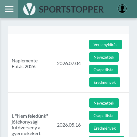
SPORTSTOPPER
Versenykiírás
Nevezettek
Naplemente
2026.07.04
Futás 2026
Csapatlista
Eredmények
Nevezettek
I. "Nem feledünk"
Csapatlista
jótékonysági
2026.05.16
futóverseny a
Eredmények
gyermekekért