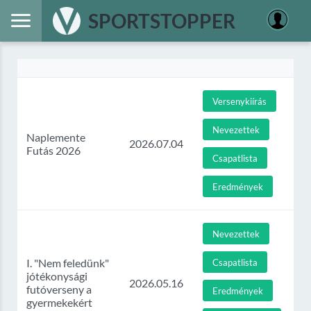
SPORTSTOPPER
Versenykiírás
Nevezettek
Naplemente
2026.07.04
Futás 2026
Csapatlista
Eredmények
Nevezettek
I. "Nem feledünk"
Csapatlista
jótékonysági
2026.05.16
futóverseny a
Eredmények
gyermekekért