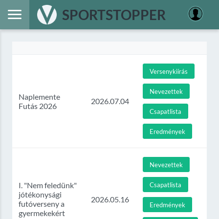
SPORTSTOPPER
Versenykiírás
Nevezettek
Naplemente
2026.07.04
Futás 2026
Csapatlista
Eredmények
Nevezettek
I. "Nem feledünk"
Csapatlista
jótékonysági
2026.05.16
futóverseny a
Eredmények
gyermekekért