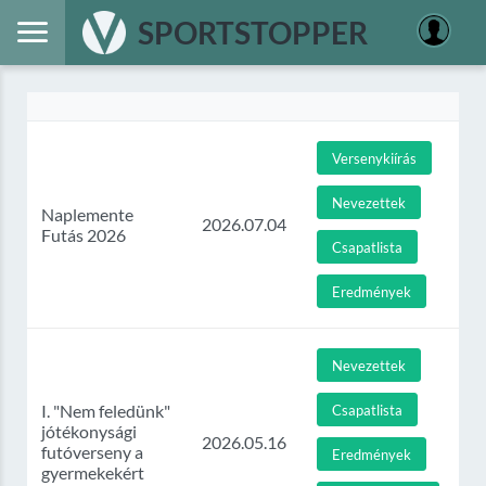
SPORTSTOPPER
Versenykiírás
Nevezettek
Naplemente
2026.07.04
Futás 2026
Csapatlista
Eredmények
Nevezettek
I. "Nem feledünk"
Csapatlista
jótékonysági
2026.05.16
futóverseny a
Eredmények
gyermekekért