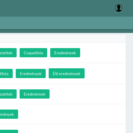
ezettek
Csapatlista
Eredmények
lista
Eredmények
Élő eredmények
ezettek
Eredmények
dmények