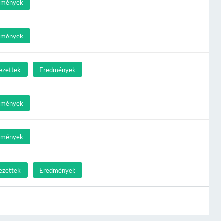
dmények
dmények
ezettek
Eredmények
dmények
dmények
ezettek
Eredmények