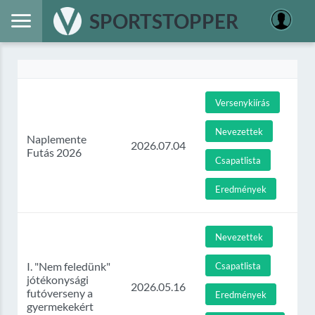
SPORTSTOPPER
Versenykiírás
Nevezettek
Naplemente
2026.07.04
Futás 2026
Csapatlista
Eredmények
Nevezettek
I. "Nem feledünk"
Csapatlista
jótékonysági
2026.05.16
futóverseny a
Eredmények
gyermekekért