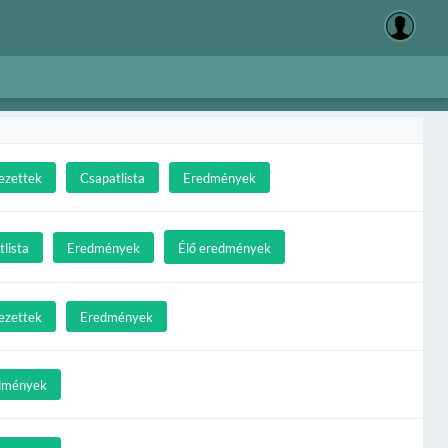
ezettek
Csapatlista
Eredmények
lista
Eredmények
Élő eredmények
ezettek
Eredmények
dmények