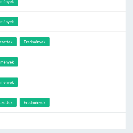
dmények
dmények
ezettek
Eredmények
dmények
dmények
ezettek
Eredmények