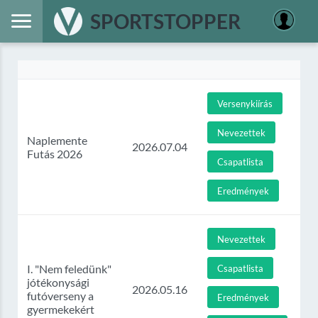
SPORTSTOPPER
Versenykiírás
Nevezettek
Naplemente
2026.07.04
Futás 2026
Csapatlista
Eredmények
Nevezettek
I. "Nem feledünk"
Csapatlista
jótékonysági
2026.05.16
futóverseny a
Eredmények
gyermekekért