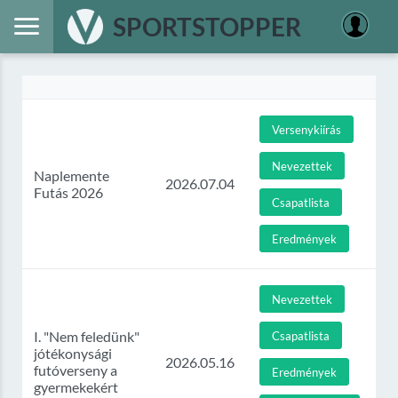
SPORTSTOPPER
Versenykiírás
Nevezettek
Naplemente
2026.07.04
Futás 2026
Csapatlista
Eredmények
Nevezettek
I. "Nem feledünk"
Csapatlista
jótékonysági
2026.05.16
futóverseny a
Eredmények
gyermekekért