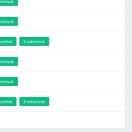
dmények
dmények
ezettek
Eredmények
dmények
dmények
ezettek
Eredmények