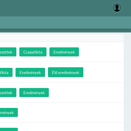
ezettek
Csapatlista
Eredmények
lista
Eredmények
Élő eredmények
ezettek
Eredmények
dmények