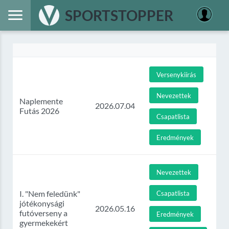
SPORTSTOPPER
Versenykiírás
Nevezettek
Naplemente
2026.07.04
Futás 2026
Csapatlista
Eredmények
Nevezettek
I. "Nem feledünk"
Csapatlista
jótékonysági
2026.05.16
futóverseny a
Eredmények
gyermekekért