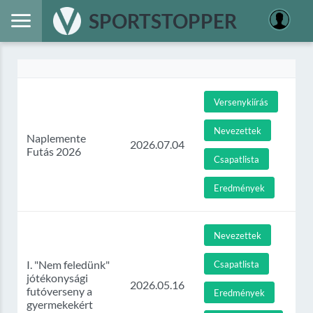
SPORTSTOPPER
Versenykiírás
Nevezettek
Naplemente
2026.07.04
Futás 2026
Csapatlista
Eredmények
Nevezettek
I. "Nem feledünk"
Csapatlista
jótékonysági
2026.05.16
futóverseny a
Eredmények
gyermekekért