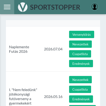
SPORTSTOPPER
Versenykiírás
Nevezettek
Naplemente
2026.07.04
Futás 2026
Csapatlista
Eredmények
Nevezettek
I. "Nem feledünk"
Csapatlista
jótékonysági
2026.05.16
futóverseny a
Eredmények
gyermekekért