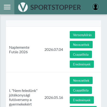
SPORTSTOPPER
Versenykiírás
Nevezettek
Naplemente
2026.07.04
Futás 2026
Csapatlista
Eredmények
Nevezettek
I. "Nem feledünk"
Csapatlista
jótékonysági
2026.05.16
futóverseny a
Eredmények
gyermekekért