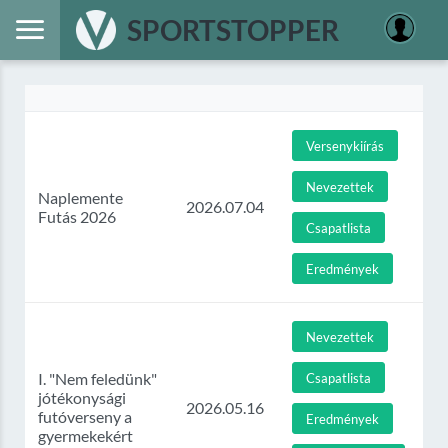
SPORTSTOPPER
Versenykiírás
Nevezettek
Naplemente
2026.07.04
Futás 2026
Csapatlista
Eredmények
Nevezettek
I. "Nem feledünk"
Csapatlista
jótékonysági
2026.05.16
futóverseny a
Eredmények
gyermekekért