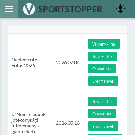
SPORTSTOPPER
Versenykiírás
Nevezettek
Naplemente
2026.07.04
Futás 2026
Csapatlista
Eredmények
Nevezettek
I. "Nem feledünk"
Csapatlista
jótékonysági
2026.05.16
futóverseny a
Eredmények
gyermekekért