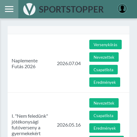
SPORTSTOPPER
Versenykiírás
Nevezettek
Naplemente
2026.07.04
Futás 2026
Csapatlista
Eredmények
Nevezettek
I. "Nem feledünk"
Csapatlista
jótékonysági
2026.05.16
futóverseny a
Eredmények
gyermekekért