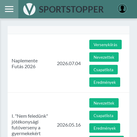
SPORTSTOPPER
Versenykiírás
Nevezettek
Naplemente
2026.07.04
Futás 2026
Csapatlista
Eredmények
Nevezettek
I. "Nem feledünk"
Csapatlista
jótékonysági
2026.05.16
futóverseny a
Eredmények
gyermekekért