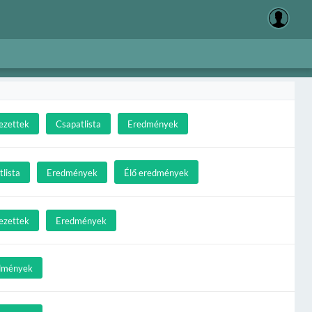
ezettek
Csapatlista
Eredmények
lista
Eredmények
Élő eredmények
ezettek
Eredmények
dmények