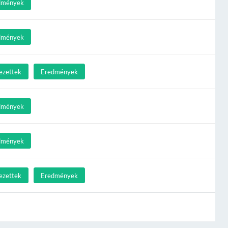
dmények
dmények
ezettek
Eredmények
dmények
dmények
ezettek
Eredmények