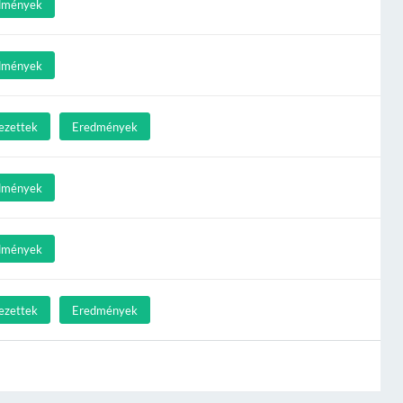
dmények
dmények
ezettek
Eredmények
dmények
dmények
ezettek
Eredmények