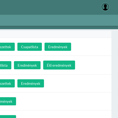
ezettek
Csapatlista
Eredmények
lista
Eredmények
Élő eredmények
ezettek
Eredmények
dmények