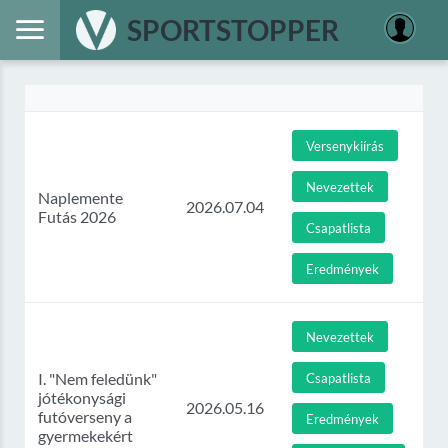
SPORTSTOPPER
Versenykiírás
Nevezettek
Naplemente
2026.07.04
Futás 2026
Csapatlista
Eredmények
Nevezettek
I. "Nem feledünk"
Csapatlista
jótékonysági
2026.05.16
futóverseny a
Eredmények
gyermekekért