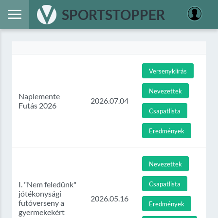
SPORTSTOPPER
Versenykiírás
Nevezettek
Naplemente
2026.07.04
Futás 2026
Csapatlista
Eredmények
Nevezettek
I. "Nem feledünk"
Csapatlista
jótékonysági
2026.05.16
futóverseny a
Eredmények
gyermekekért