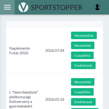
SPORTSTOPPER
Versenykiírás
Nevezettek
Naplemente
2026.07.04
Futás 2026
Csapatlista
Eredmények
Nevezettek
I. "Nem feledünk"
Csapatlista
jótékonysági
2026.05.16
futóverseny a
Eredmények
gyermekekért