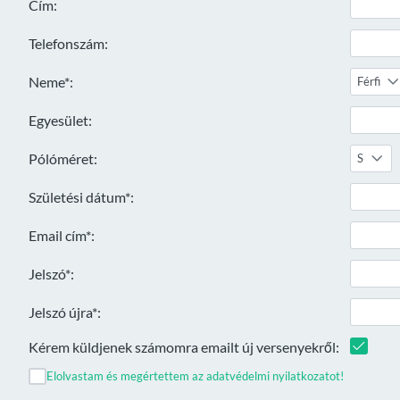
Cím:
Telefonszám:
Neme*:
Férfi
Egyesület:
Pólóméret:
S
Születési dátum*:
Email cím*:
Jelszó*:
Jelszó újra*:
Kérem küldjenek számomra emailt új versenyekről:
Elolvastam és megértettem az adatvédelmi nyilatkozatot!