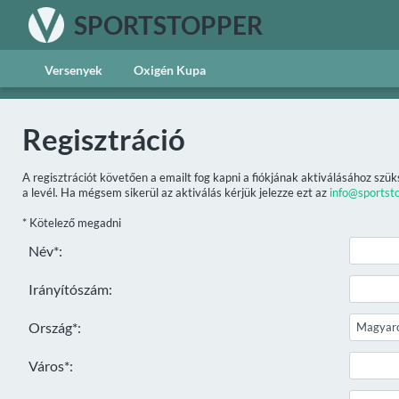
SPORTSTOPPER
Versenyek
Oxigén Kupa
Regisztráció
A regisztrációt követően a emailt fog kapni a fiókjának aktiválásához szük
a levél. Ha mégsem sikerül az aktiválás kérjük jelezze ezt az
info@sportst
* Kötelező megadni
Név*:
Irányítószám:
Ország*:
Város*: