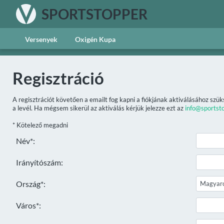
SPORTSTOPPER
Versenyek
Oxigén Kupa
Regisztráció
A regisztrációt követően a emailt fog kapni a fiókjának aktiválásához szük
a levél. Ha mégsem sikerül az aktiválás kérjük jelezze ezt az
info@sportst
* Kötelező megadni
Név*:
Irányítószám:
Ország*:
Város*: