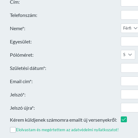
Cím:
Telefonszám:
Neme*:
Férfi
Egyesület:
Pólóméret:
S
Születési dátum*:
Email cím*:
Jelszó*:
Jelszó újra*:
Kérem küldjenek számomra emailt új versenyekről:
Elolvastam és megértettem az adatvédelmi nyilatkozatot!