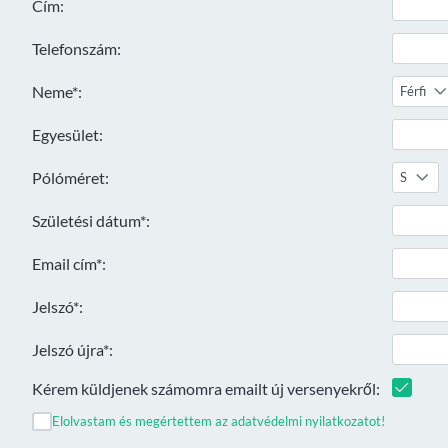
Cím:
Telefonszám:
Neme*:
Férfi
Egyesület:
Pólóméret:
S
Születési dátum*:
Email cím*:
Jelszó*:
Jelszó újra*:
Kérem küldjenek számomra emailt új versenyekről:
Elolvastam és megértettem az adatvédelmi nyilatkozatot!