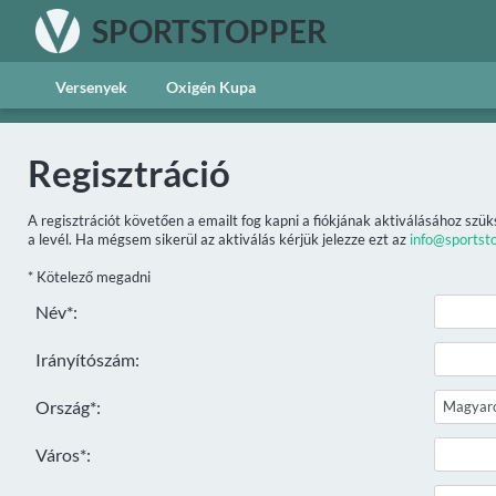
SPORTSTOPPER
Versenyek
Oxigén Kupa
Regisztráció
A regisztrációt követően a emailt fog kapni a fiókjának aktiválásához szük
a levél. Ha mégsem sikerül az aktiválás kérjük jelezze ezt az
info@sportst
* Kötelező megadni
Név*:
Irányítószám:
Ország*:
Város*: