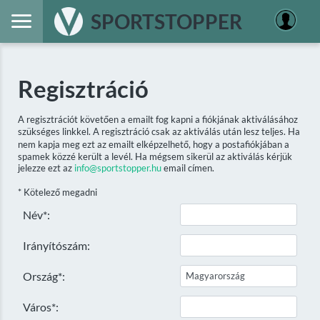
SPORTSTOPPER
Regisztráció
A regisztrációt követően a emailt fog kapni a fiókjának aktiválásához
szükséges linkkel. A regisztráció csak az aktiválás után lesz teljes. Ha
nem kapja meg ezt az emailt elképzelhető, hogy a postafiókjában a
spamek közzé került a levél. Ha mégsem sikerül az aktiválás kérjük
jelezze ezt az
info@sportstopper.hu
email címen.
* Kötelező megadni
Név*:
Irányítószám:
Ország*:
Város*: