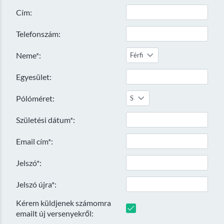
Cím:
Telefonszám:
Neme*:
Férfi
Egyesület:
Pólóméret:
S
Születési dátum*:
Email cím*:
Jelszó*:
Jelszó újra*:
Kérem küldjenek számomra
emailt új versenyekről: