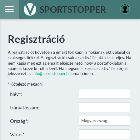
SPORTSTOPPER
Regisztráció
A regisztrációt követően a emailt fog kapni a fiókjának aktiválásához
szükséges linkkel. A regisztráció csak az aktiválás után lesz teljes. Ha
nem kapja meg ezt az emailt elképzelhető, hogy a postafiókjában a
spamek közzé került a levél. Ha mégsem sikerül az aktiválás kérjük
jelezze ezt az
info@sportstopper.hu
email címen.
* Kötelező megadni
Név*:
Irányítószám:
Ország*:
Város*: