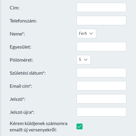
Cím:
Telefonszám:
Neme*:
Férfi
Egyesület:
Pólóméret:
S
Születési dátum*:
Email cím*:
Jelszó*:
Jelszó újra*:
Kérem küldjenek számomra
emailt új versenyekről: