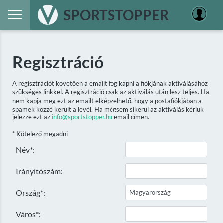
SPORTSTOPPER
Regisztráció
A regisztrációt követően a emailt fog kapni a fiókjának aktiválásához
szükséges linkkel. A regisztráció csak az aktiválás után lesz teljes. Ha
nem kapja meg ezt az emailt elképzelhető, hogy a postafiókjában a
spamek közzé került a levél. Ha mégsem sikerül az aktiválás kérjük
jelezze ezt az
info@sportstopper.hu
email címen.
* Kötelező megadni
Név*:
Irányítószám:
Ország*:
Város*: