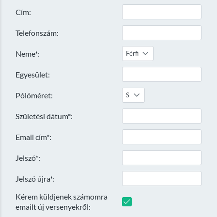
Cím:
Telefonszám:
Neme*:
Férfi
Egyesület:
Pólóméret:
S
Születési dátum*:
Email cím*:
Jelszó*:
Jelszó újra*:
Kérem küldjenek számomra
emailt új versenyekről: