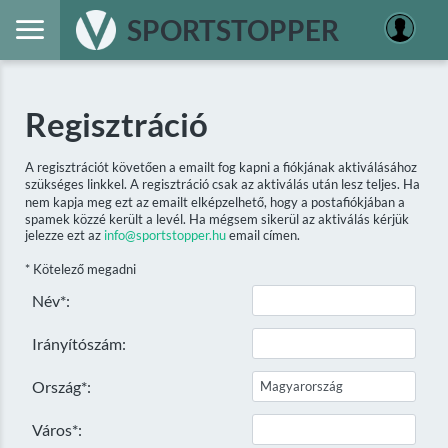
SPORTSTOPPER
Regisztráció
A regisztrációt követően a emailt fog kapni a fiókjának aktiválásához
szükséges linkkel. A regisztráció csak az aktiválás után lesz teljes. Ha
nem kapja meg ezt az emailt elképzelhető, hogy a postafiókjában a
spamek közzé került a levél. Ha mégsem sikerül az aktiválás kérjük
jelezze ezt az
info@sportstopper.hu
email címen.
* Kötelező megadni
Név*:
Irányítószám:
Ország*:
Város*: