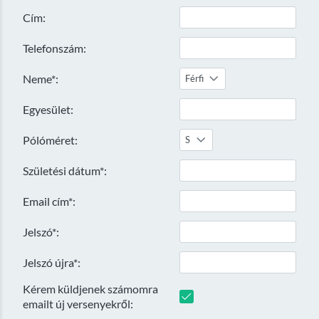
Cím:
Telefonszám:
Neme*:
Férfi
Egyesület:
Pólóméret:
S
Születési dátum*:
Email cím*:
Jelszó*:
Jelszó újra*:
Kérem küldjenek számomra
emailt új versenyekről: