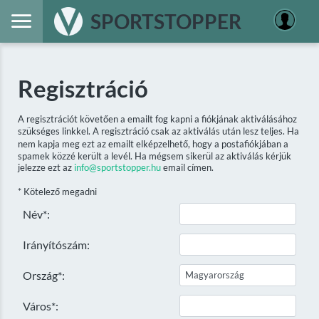
SPORTSTOPPER
Regisztráció
A regisztrációt követően a emailt fog kapni a fiókjának aktiválásához
szükséges linkkel. A regisztráció csak az aktiválás után lesz teljes. Ha
nem kapja meg ezt az emailt elképzelhető, hogy a postafiókjában a
spamek közzé került a levél. Ha mégsem sikerül az aktiválás kérjük
jelezze ezt az
info@sportstopper.hu
email címen.
* Kötelező megadni
Név*:
Irányítószám:
Ország*:
Város*: