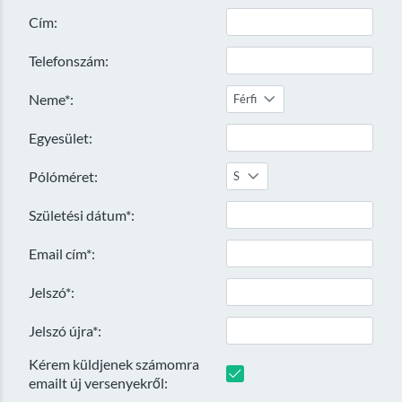
Cím:
Telefonszám:
Neme*:
Férfi
Egyesület:
Pólóméret:
S
Születési dátum*:
Email cím*:
Jelszó*:
Jelszó újra*:
Kérem küldjenek számomra
emailt új versenyekről: