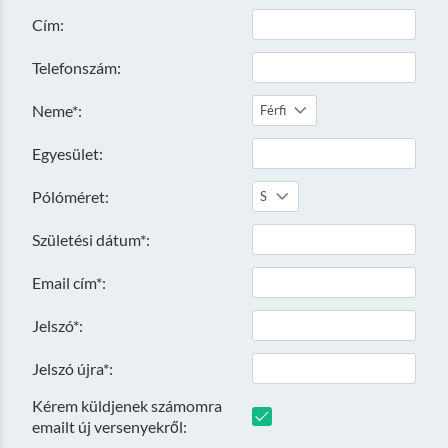
Cím:
Telefonszám:
Neme*:
Férfi
Egyesület:
Pólóméret:
S
Születési dátum*:
Email cím*:
Jelszó*:
Jelszó újra*:
Kérem küldjenek számomra
emailt új versenyekről: