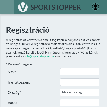
SPORTSTOPPER
Regisztráció
A regisztrációt követően a emailt fog kapni a fiókjának aktiválásához
szükséges linkkel. A regisztráció csak az aktiválás után lesz teljes. Ha
nem kapja meg ezt az emailt elképzelhető, hogy a postafiókjában a
spamek közzé került a levél. Ha mégsem sikerül az aktiválás kérjük
jelezze ezt az
info@sportstopper.hu
email címen.
* Kötelező megadni
Név*:
Irányítószám:
Ország*:
Város*: