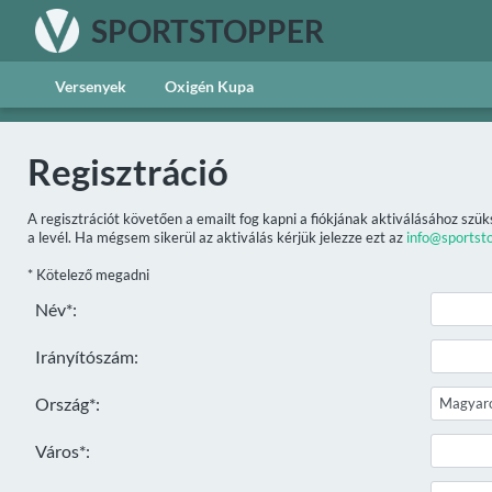
SPORTSTOPPER
Versenyek
Oxigén Kupa
Regisztráció
A regisztrációt követően a emailt fog kapni a fiókjának aktiválásához szük
a levél. Ha mégsem sikerül az aktiválás kérjük jelezze ezt az
info@sportst
* Kötelező megadni
Név*:
Irányítószám:
Ország*:
Város*: