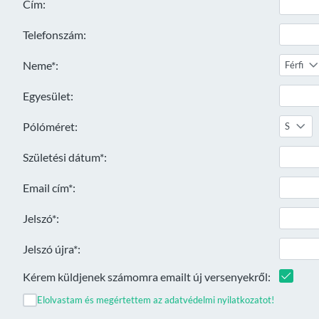
Cím:
Telefonszám:
Neme*:
Férfi
Egyesület:
Pólóméret:
S
Születési dátum*:
Email cím*:
Jelszó*:
Jelszó újra*:
Kérem küldjenek számomra emailt új versenyekről:
Elolvastam és megértettem az adatvédelmi nyilatkozatot!