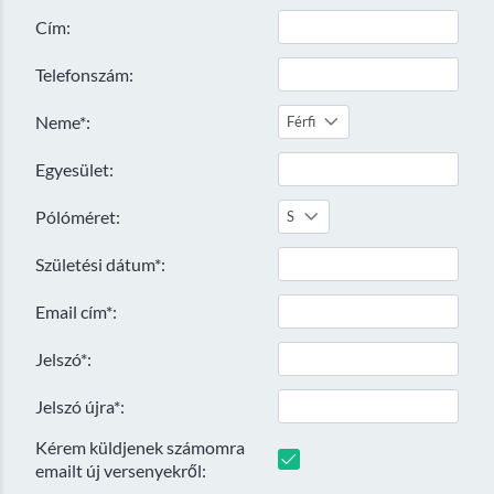
Cím:
Telefonszám:
Neme*:
Férfi
Egyesület:
Pólóméret:
S
Születési dátum*:
Email cím*:
Jelszó*:
Jelszó újra*:
Kérem küldjenek számomra
emailt új versenyekről: