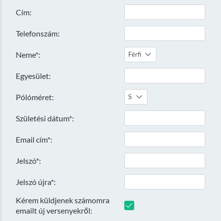
Cím:
Telefonszám:
Neme*:
Férfi
Egyesület:
Pólóméret:
S
Születési dátum*:
Email cím*:
Jelszó*:
Jelszó újra*:
Kérem küldjenek számomra
emailt új versenyekről: