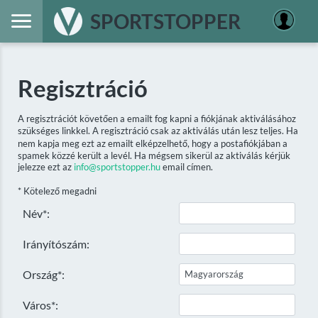
SPORTSTOPPER
Regisztráció
A regisztrációt követően a emailt fog kapni a fiókjának aktiválásához
szükséges linkkel. A regisztráció csak az aktiválás után lesz teljes. Ha
nem kapja meg ezt az emailt elképzelhető, hogy a postafiókjában a
spamek közzé került a levél. Ha mégsem sikerül az aktiválás kérjük
jelezze ezt az
info@sportstopper.hu
email címen.
* Kötelező megadni
Név*:
Irányítószám:
Ország*:
Város*: