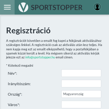
SPORTSTOPPER
Regisztráció
A regisztrációt követően a emailt fog kapni a fiókjának aktiválásához
szükséges linkkel. A regisztráció csak az aktiválás után lesz teljes. Ha
nem kapja meg ezt az emailt elképzelhető, hogy a postafiókjában a
spamek közzé került a levél. Ha mégsem sikerül az aktiválás kérjük
jelezze ezt az
info@sportstopper.hu
email címen.
* Kötelező megadni
Név*:
Irányítószám:
Ország*:
Város*: