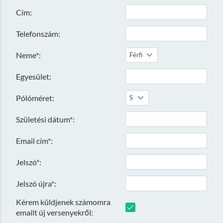
Cím:
Telefonszám:
Neme*:
Férfi
Egyesület:
Pólóméret:
S
Születési dátum*:
Email cím*:
Jelszó*:
Jelszó újra*:
Kérem küldjenek számomra
emailt új versenyekről: