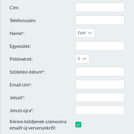
Cím:
Telefonszám:
Neme*:
Férfi
Egyesület:
Pólóméret:
S
Születési dátum*:
Email cím*:
Jelszó*:
Jelszó újra*:
Kérem küldjenek számomra
emailt új versenyekről: