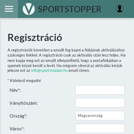
SPORTSTOPPER
Regisztráció
A regisztrációt követően a emailt fog kapni a fiókjának aktiválásához
szükséges linkkel. A regisztráció csak az aktiválás után lesz teljes. Ha
nem kapja meg ezt az emailt elképzelhető, hogy a postafiókjában a
spamek közzé került a levél. Ha mégsem sikerül az aktiválás kérjük
jelezze ezt az
info@sportstopper.hu
email címen.
* Kötelező megadni
Név*:
Irányítószám:
Ország*:
Város*: